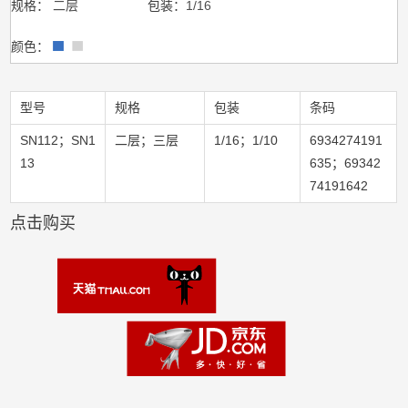
规格：
二层
包装：
1/16
颜色：
型号
规格
包装
条码
SN112；SN1
二层；三层
1/16；1/10
6934274191
13
635；69342
74191642
点击购买