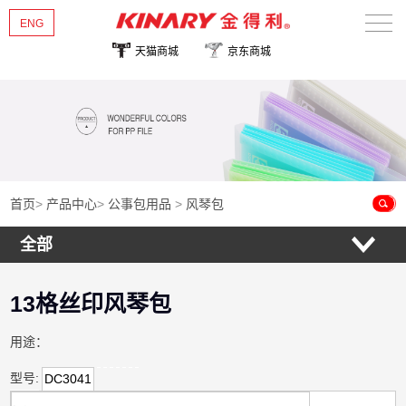
ENG
天猫商城
京东商城
首页
关于金得利
热销新品
产品中心
首页
>
产品中心
>
公事包用品
>
风琴包
全部
新闻资讯
联系我们
13格丝印风琴包
用途：
型号:
DC3041