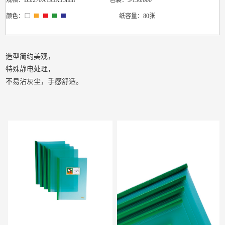
规格：
B5/270X195X13mm 包装：5/150/600
颜色：
纸容量：80张
造型简约美观，
特殊静电处理，
不易沾灰尘，手感舒适。