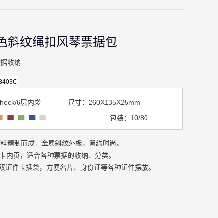
色斜纹绳扣风琴票据包
票据收纳
8403C
heck/6层内袋 尺寸：260X135X25mm
包装：10/80
材料精制而成，金属斜纹外板，简约时尚。
类卡内页，适合各种票据的收纳、分类。
双证件卡插袋，方便名片、身份证等各种证件摆放。