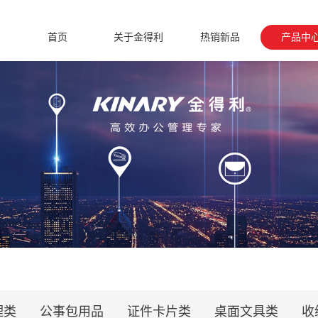
首页
关于金得利
热销新品
产品中
理类
公事包用品
证件卡片类
桌面文具类
收