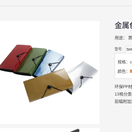
金属
用途：
型号:
SH
规格：c
颜色：
环保PP
13格分
前幅附加