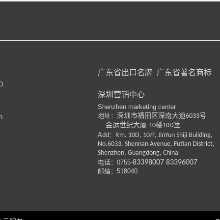
广东省出口名牌
广东省著名商标
D.
深圳营销中心
Shenzhen marketing center
地址：
深圳市福田区深南大道
号
6033
n
金运世纪大厦
楼
室
10
10D
Add：
Rm. 10D, 10/F, JinYun Shiji Building,
No.6033, Shennan Avenue, Futian District,
Shenzhen, Guangdong, China
电话：
0755-
83398007
83396007
邮编：518040