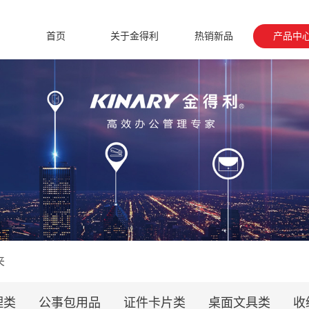
首页
关于金得利
热销新品
产品中
夹
理类
公事包用品
证件卡片类
桌面文具类
收