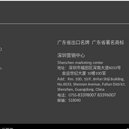
广东省出口名牌
广东省著名商标
D.
深圳营销中心
Shenzhen marketing center
地址：
深圳市福田区深南大道
号
6033
n
金运世纪大厦
楼
室
10
10D
Add：
Rm. 10D, 10/F, JinYun Shiji Building,
No.6033, Shennan Avenue, Futian District,
Shenzhen, Guangdong, China
电话：
0755-
83398007
83396007
邮编：518040