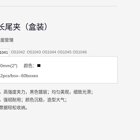
长尾夹（盒装）
桌面管理
OS1042
OS1043
OS1044
OS1045
OS1046
1041
0mm(
2″
) 颜色：
cs/box--60boxes
，高强度夹力，黑色镀层；均匀美观，细致光滑；
，强韧耐用；颜色沉稳，造型大气；
票据轻松收纳。