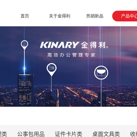
首页
关于金得利
热销新品
产品中
理类
公事包用品
证件卡片类
桌面文具类
收