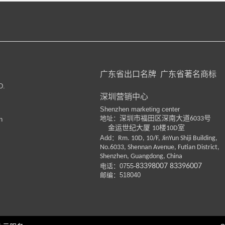
广东省出口名牌
广东省著名商标
D.
深圳营销中心
Shenzhen marketing center
地址：
深圳市福田区深南大道
号
6033
n
金运世纪大厦
楼
室
10
10D
Add：
Rm. 10D, 10/F, JinYun Shiji Building,
No.6033, Shennan Avenue, Futian District,
Shenzhen, Guangdong, China
电话：
0755-
83398007
83396007
邮编：518040