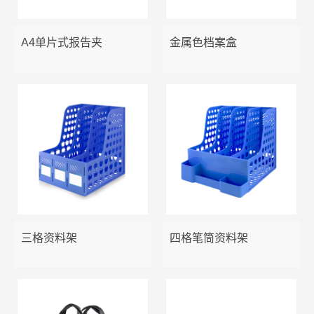
报告夹
说明书管理集
易事贴
笔筒
A4单片式报告夹
金属色档案盒
板夹/票据夹
胶水
资料架
文件袋
三针一钉
金属铁网收纳
OD型夹/纸板夹
长尾夹/票夹
文件盘
吊挂文件夹/分类卡/活页袋
剪刀
美工刀
三格资料架
四格笔筒资料架