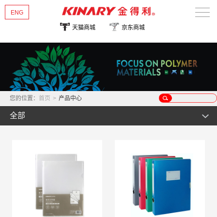
ENG
天猫商城
京东商城
首页
关于金得利
热销新品
您的位置：
首页
>
产品中心
产品中心
全部
新闻资讯
文件管理类
公事包用品
多彩/华彩系列
联系我们
证件卡片类
优系列
风琴包
桌面文具类
畅/雅系列
事物包
名片/照片/支票管理类
收纳管理类
尊系列
票据包
证件卡类
订书机