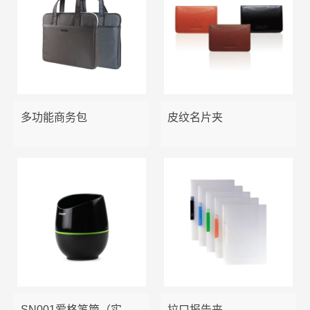
多功能商务包
皮纹名片夹
SN001爱格笔筒（实色）
拉口报告夹