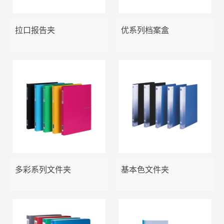
报告夹
说明书管理集
易事贴
笔筒
拉口报告夹
优系列档案盒
板夹/票据夹
胶水
资料架
文件袋
三针一钉
金属铁网收纳
OD型夹/纸板夹
长尾夹/票夹
文件盘
吊挂文件夹/分类卡/活页袋
剪刀
美工刀
多彩系列文件夹
基本色文件夹