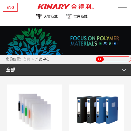
ENG
天猫商城
京东商城
首页
关于金得利
热销新品
您的位置：
首页
>
产品中心
产品中心
全部
新闻资讯
文件管理类
公事包用品
多彩/华彩系列
联系我们
证件卡片类
优系列
风琴包
桌面文具类
畅/雅系列
事物包
名片/照片/支票管理类
收纳管理类
尊系列
票据包
证件卡类
订书机