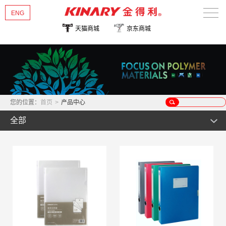
ENG
天猫商城
京东商城
首页
关于金得利
热销新品
您的位置：
首页
>
产品中心
产品中心
全部
新闻资讯
文件管理类
公事包用品
多彩/华彩系列
联系我们
证件卡片类
优系列
风琴包
桌面文具类
畅/雅系列
事物包
名片/照片/支票管理类
收纳管理类
尊系列
票据包
证件卡类
订书机