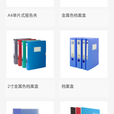
报告夹
说明书管理集
易事贴
笔筒
A4单片式报告夹
金属色档案盒
板夹/票据夹
胶水
资料架
文件袋
三针一钉
金属铁网收纳
OD型夹/纸板夹
长尾夹/票夹
文件盘
吊挂文件夹/分类卡/活页袋
剪刀
美工刀
2寸金属色档案盒
档案盒