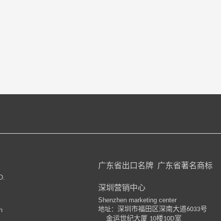
广东省出口名牌
广东省著名商标
D.
深圳营销中心
Shenzhen marketing center
地址：
深圳市福田区深南大道
号
6033
n
金运世纪大厦
楼
室
10
10D