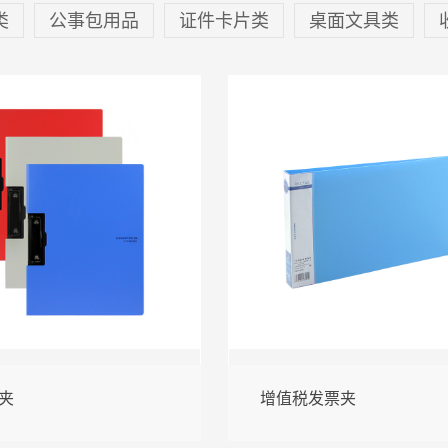
类
公事包用品
证件卡片类
桌面文具类
板夹
增值税发票夹