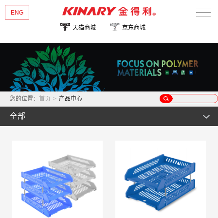
ENG
天猫商城
京东商城
首页
关于金得利
热销新品
您的位置：
首页
>
产品中心
产品中心
全部
新闻资讯
文件管理类
公事包用品
多彩/华彩系列
联系我们
证件卡片类
优系列
风琴包
桌面文具类
畅/雅系列
事物包
名片/照片/支票管理类
收纳管理类
尊系列
票据包
证件卡类
订书机