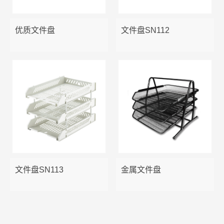
报告夹
说明书管理集
易事贴
笔筒
优质文件盘
文件盘SN112
板夹/票据夹
胶水
资料架
文件袋
三针一钉
金属铁网收纳
OD型夹/纸板夹
长尾夹/票夹
文件盘
吊挂文件夹/分类卡/活页袋
剪刀
美工刀
文件盘SN113
金属文件盘